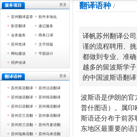
翻译语种
/
更多
服务项目
苏州翻译盖章
软件本地化
影音翻译
速记服务
译帆苏州翻译公司
会务服务
商务口译
苏州笔译
文字排版
谨的流程聘用、挑
网站建设
平面设计
都做到专业、准确
同声传译
越多的留波斯学子
更多
的中国波斯语翻译
翻译语种
苏州英语翻译
苏州法语翻译
波斯语是伊朗的官
苏州德语翻译
苏州韩语翻译
普什图语）。属印
苏州日语翻译
苏州俄语翻译
苏州芬兰语翻
苏州泰语翻译
斯语还分布于前苏
译
苏州荷兰语翻
苏州丹麦语翻
东地区最重要的语
译
苏州瑞典语翻
译
苏州马来语翻