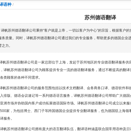
译语种
/
苏州德语翻译
译帆苏州德语翻译公司秉持“客户就是上帝，一切以客户为中心”的宗旨，根据客户的
服务质量。同时，译帆苏州德语翻译公司通过我们的专业服务，帮助更多的德国企业
臂之力。
译帆苏州德语翻译公司是一家总部位于上海，发起于苏州地区的专业德语翻译服务供
，译帆苏州德语翻译公司为顾客提供专业一流的德语翻译服务，通过不断提高的翻译
各类顾客的各种不同需求。
译帆苏州德语翻译公司的服务范围包括以技术文档翻译、会务商务口译、德语软件和
入排版、德语会议速记等一系列德语语言服务，译帆苏州德语翻译公司帮助广大德国
亚洲市场并协助国内客户成功拓展德语国际市场。译帆苏州德语翻译公司成立以来服
500家，为包括博士、西门子等跨国德国企业提供专业翻译服务，也为德国驻上海领
译服务。
译帆苏州德语翻译公司拥有庞大的语言翻译队伍，翻译语种涵盖联合国常用语种及日