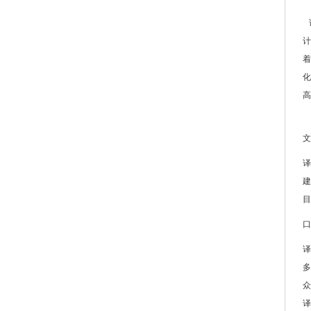
计
着
化
高
文
译
建
目
口
译
多
众
译