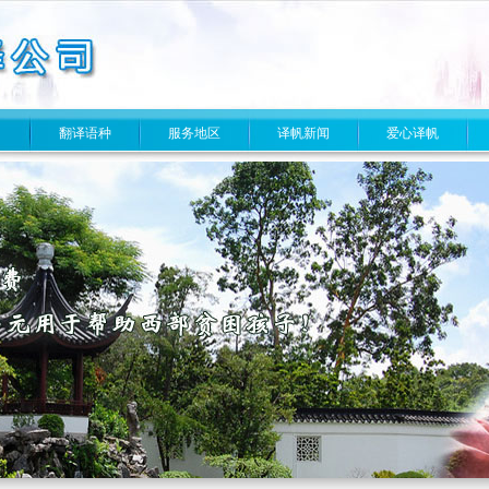
目
翻译语种
服务地区
译帆新闻
爱心译帆