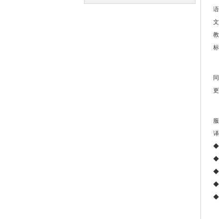
语
译
译
文
教
标
译
同
更
译
◆
◆
◆
◆
◆