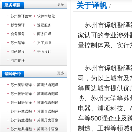
关于译帆
/
更多
服务项目
苏州翻译盖章
软件本地化
苏州市译帆翻译社
影音翻译
速记服务
家认可的专业涉外
会务服务
商务口译
苏州笔译
文字排版
量控制体系、实行
网站建设
平面设计
同声传译
苏州市译帆翻译社
更多
翻译语种
司，为以上城市及
苏州英语翻译
苏州法语翻译
等周边城市提供优
苏州德语翻译
苏州韩语翻译
协、苏州大学等苏
苏州日语翻译
苏州俄语翻译
电器、浦项科技、A
苏州芬兰语翻
苏州泰语翻译
车等500强企业
译
苏州荷兰语翻
苏州丹麦语翻
制造、工程等领域
译
苏州瑞典语翻
译
苏州马来语翻