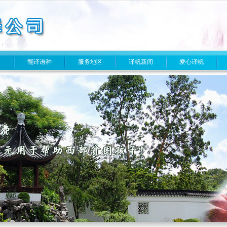
目
翻译语种
服务地区
译帆新闻
爱心译帆