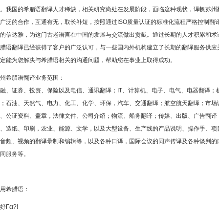
。我国的希腊语翻译人才稀缺，相关研究尚处在发展阶段，面临这种现状，译帆苏州
广泛的合作，互通有无，取长补短，按照通过ISO质量认证的标准化流程严格控制翻
的信达雅，为这门古老语言在中国的发展与交流做出贡献。通过长期的人才积累和术
腊语翻译已经获得了客户的广泛认可，与一些国内外机构建立了长期的翻译服务供应
定能为您解决与希腊语相关的沟通问题，帮助您在事业上取得成功。
州希腊语翻译业务范围：
融、证券、投资、保险以及电信、通讯翻译；IT、计算机、电子、电气、电器翻译；
；石油、天然气、电力、化工、化学、环保，汽车、交通翻译；航空航天翻译；市场
、公证资料、盖章，法律文件、公司介绍；物流、船务翻译；传媒、出版、广告翻译
、造纸、印刷，农业、能源、文学，以及大型设备、生产线的产品说明、操作手、项
音频、视频的翻译录制和编辑等，以及各种口译，国际会议的同声传译及各种谈判的
同服务等。
用希腊语：
好Γει?!