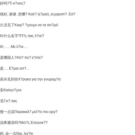
好吗?Τι κ?νεις?
很好, 谢谢. 您哪? Καλ? (ε?μαι), ευχαριστ?. Εσ?
久没见了Καιρ? ?χουμε να τα πο?με!
叫什么名字?Π?ς σας λ?νε?
叫……Με λ?νε ...
是哪国人?Απ? πο? ε?στε?
..... Ε?μαι απ?...
高兴见到你Χ?ρηκα για την γνωρημ?α
安Καλην?χτα
见Γει? σας
慢一点说Παρακαλ? μιλ?τε πιο αργ?
说希腊语吗?Μιλ?ς Ελληνικ??
的, 会一点Ναι, λιγ?κι