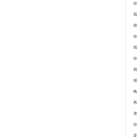
你
我
很
你
我
你
我是
很
晚
再
请
你
是