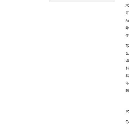
求
译
译
开
品
希
作
苏
金
译
料
易
等
陪
实
你