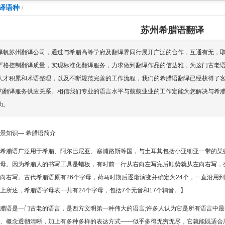
译语种
/
苏州希腊语翻译
译帆苏州翻译公司，通过与希腊高等学府及翻译界同行展开广泛的合作，互通有无，取
严格控制翻译质量，实现标准化翻译服务，力求做到翻译作品的信达雅，为这门古老
人才积累和术语整理，以及不断规范完善的工作流程，我们的希腊语翻译已经获得了
的翻译服务供应关系。相信我们专业的语言水平与兢兢业业的工作定能为您解决与希
功。
景知识— 希腊语简介
希腊语广泛用于希腊、阿尔巴尼亚、塞浦路斯等国，与土耳其包括小亚细亚一带的某
母。因为希腊人的书写工具是蜡板，有时前一行从右向左写完后顺势就从左向右写，变
向右写。古代希腊语原有26个字母，荷马时期后逐渐演变并确定为24个，一直沿用
上所述，希腊语字母表一共有24个字母，包括7个元音和17个辅音。】
腊语是一门古老的语言，是西方文明第一种伟大的语言;许多人认为它是所有语言中
、概念透彻清晰，加上有多种多样的表达方式——似乎多得无穷无尽，它就能既适合