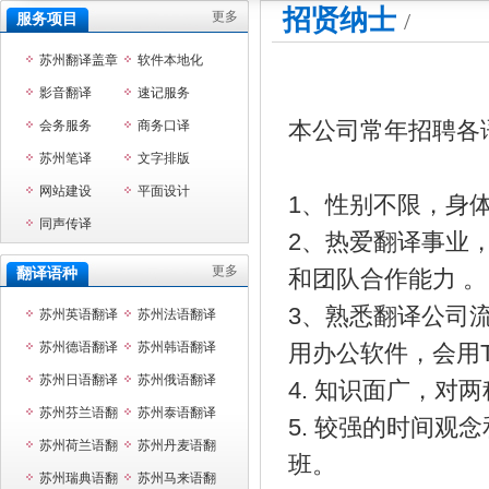
招贤纳士
/
更多
服务项目
苏州翻译盖章
软件本地化
影音翻译
速记服务
本公司常年招聘各
会务服务
商务口译
苏州笔译
文字排版
网站建设
平面设计
1、性别不限，身
同声传译
2、热爱翻译事业
更多
翻译语种
和团队合作能力 。
3、熟悉翻译公司
苏州英语翻译
苏州法语翻译
苏州德语翻译
苏州韩语翻译
用办公软件，会用T
苏州日语翻译
苏州俄语翻译
4. 知识面广，
苏州芬兰语翻
苏州泰语翻译
5. 较强的时间
译
苏州荷兰语翻
苏州丹麦语翻
班。
译
苏州瑞典语翻
译
苏州马来语翻