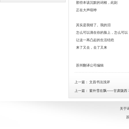
那些本该沉默的词根，此刻
译
译
正在大声喧哗
其实是我错了。我的泪
怎么可以滴在你的脸上，怎么可以
让这一再凸起的生活结疤
来了又去，去了又来
苏州翻译公司编辑
上一篇：
文昌书法浅评
上一篇：
窗外雪在飘——甘肃陇西 
关于
苏