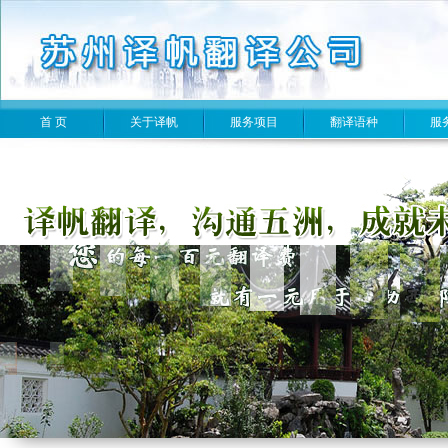
首 页
关于译帆
服务项目
翻译语种
服