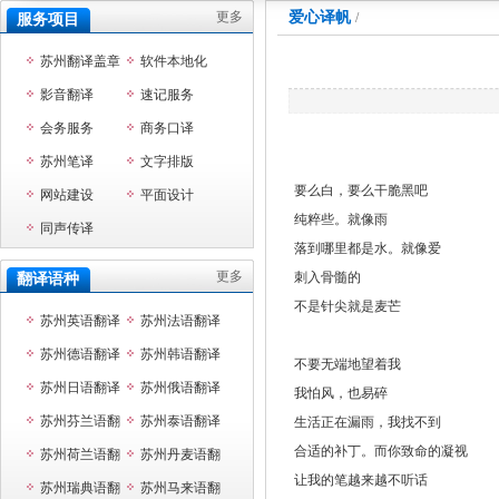
更多
爱心译帆
/
服务项目
苏州翻译盖章
软件本地化
影音翻译
速记服务
会务服务
商务口译
苏州笔译
文字排版
要么白，要么干脆黑吧
网站建设
平面设计
纯粹些。就像雨
同声传译
落到哪里都是水。就像爱
更多
刺入骨髓的
翻译语种
不是针尖就是麦芒
苏州英语翻译
苏州法语翻译
苏州德语翻译
苏州韩语翻译
不要无端地望着我
苏州日语翻译
苏州俄语翻译
我怕风，也易碎
苏州芬兰语翻
苏州泰语翻译
生活正在漏雨，我找不到
合适的补丁。而你致命的凝视
译
苏州荷兰语翻
苏州丹麦语翻
让我的笔越来越不听话
译
苏州瑞典语翻
译
苏州马来语翻