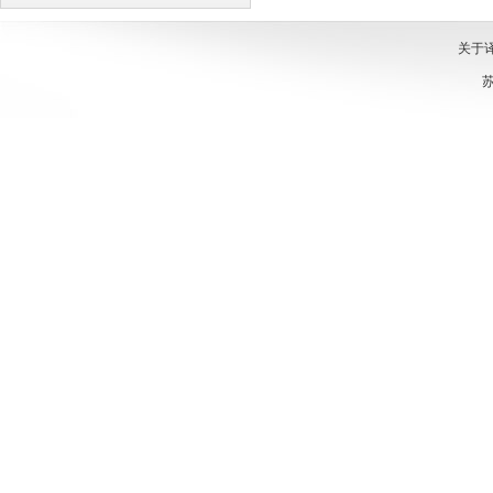
译
译
关于
苏