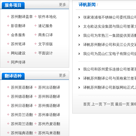
更多
译帆新闻
/
服务项目
苏州翻译盖章
软件本地化
张家港浦项不锈钢公司委托我公
影音翻译
速记服务
太仓欧达实业集团与我公司签署
会务服务
商务口译
我公司为常熟三一集团提供英语
苏州笔译
文字排版
译帆苏州翻译公司和吴江公共交
网站建设
平面设计
我公司为昆山仁宝电子有限公司
同声传译
我公司和苏州爱乐连接公司签署
更多
翻译语种
译帆苏州翻译公司与英格索兰签
苏州英语翻译
苏州法语翻译
译帆苏州翻译公司新版网站正式
苏州德语翻译
苏州韩语翻译
首页
上一页
下一页 最后一页 第6
苏州日语翻译
苏州俄语翻译
苏州芬兰语翻
苏州泰语翻译
译
苏州荷兰语翻
苏州丹麦语翻
译
苏州瑞典语翻
译
苏州马来语翻